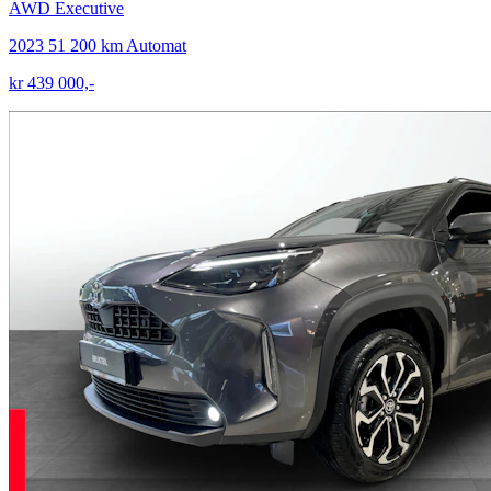
AWD Executive
2023
51 200 km
Automat
kr 439 000,-