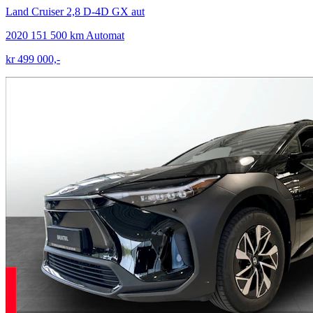
Land Cruiser 2,8 D-4D GX aut
2020
151 500 km
Automat
kr 499 000,-