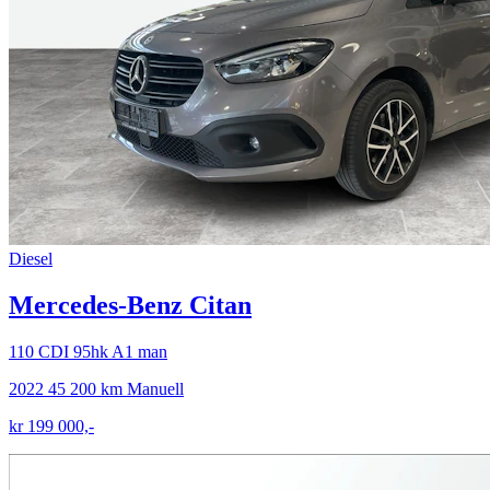
Diesel
Mercedes-Benz Citan
110 CDI 95hk A1 man
2022
45 200 km
Manuell
kr 199 000,-