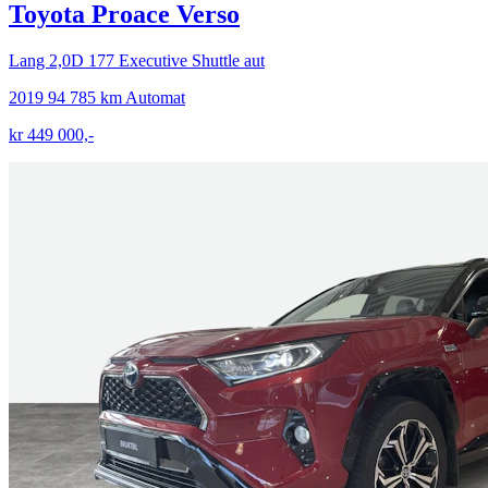
Toyota Proace Verso
Lang 2,0D 177 Executive Shuttle aut
2019
94 785 km
Automat
kr 449 000,-