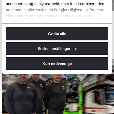
annonsering og analysearbeid, som kan kombinere den
med annen informasjon du har gjort tilgjengelig for dem,
Plug-in bensin
eller som de har samlet inn gjennom din bruk av
tjenestene deres.
Toyota RAV4
Godta alle
PHEV AWD-i Executive
2021
70 000 km
Automat
Endre innstillinger
kr 459 000,-
Kun nødvendige