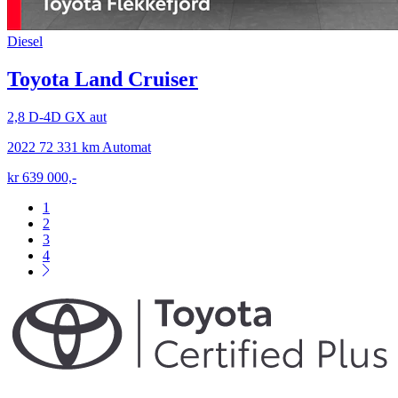
Diesel
Toyota Land Cruiser
2,8 D-4D GX aut
2022
72 331 km
Automat
kr 639 000,-
1
2
3
4