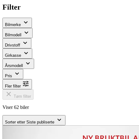
Filter
expand_more
Bilmerke
expand_more
Bilmodell
expand_more
Drivstoff
expand_more
Girkasse
expand_more
Årsmodell
expand_more
Pris
tune
Fler filter
close
Tøm filter
Viser 62 biler
expand_more
Sorter etter
Siste publiserte