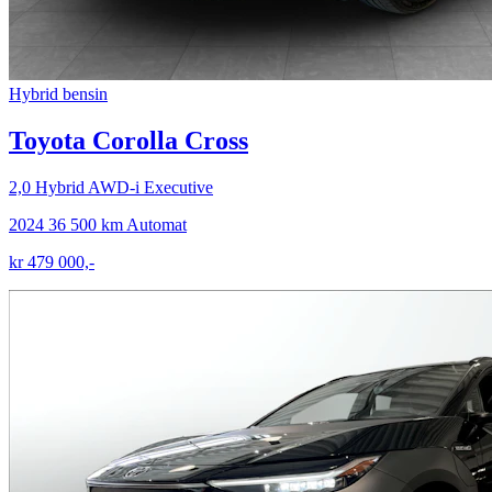
Hybrid bensin
Toyota Corolla Cross
2,0 Hybrid AWD-i Executive
2024
36 500 km
Automat
kr 479 000,-