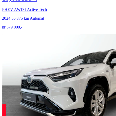
PHEV AWD-i Active Tech
2024
55 875 km
Automat
kr 579 000,-