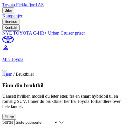
Toyota Flekkefjord AS
Biler
Kampanjer
Service
Kontakt
NYE TOYOTA C-HR+
Urban Cruiser priser
perm_identity
Min Toyota
Hjem
/
Bruktbiler
Finn din bruktbil
Uansett hvilken modell du leter etter, fra en smart hybridbil til en
romslig SUV, finner du bruktbiler her fra Toyota-forhandlere over
hele landet.
Filtrer
Sorter