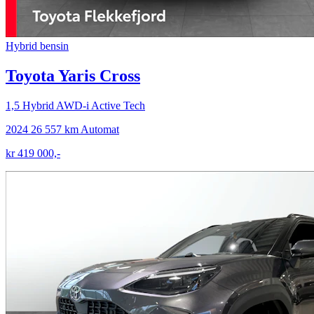
Hybrid bensin
Toyota Yaris Cross
1,5 Hybrid AWD-i Active Tech
2024
26 557 km
Automat
kr 419 000,-