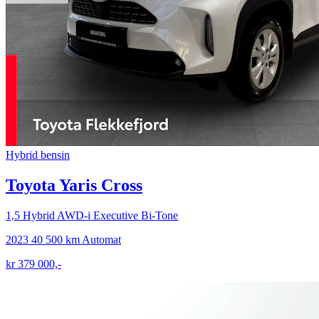
Hybrid bensin
Toyota Yaris Cross
1,5 Hybrid AWD-i Executive Bi-Tone
2023
40 500 km
Automat
kr 379 000,-