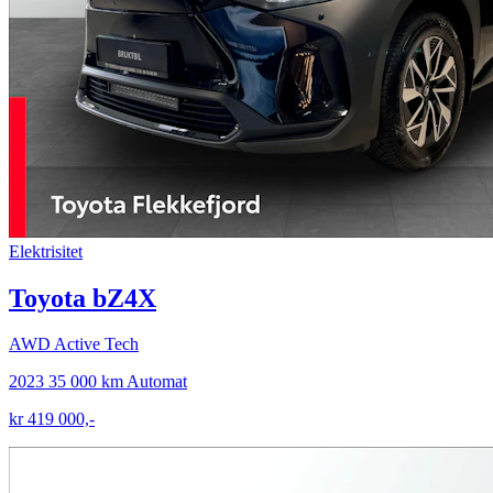
Elektrisitet
Toyota bZ4X
AWD Active Tech
2023
35 000 km
Automat
kr 419 000,-