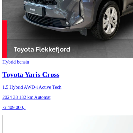
Hybrid bensin
Toyota Yaris Cross
1,5 Hybrid AWD-i Active Tech
2024
38 182 km
Automat
kr 409 000,-